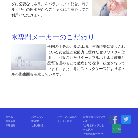
ダに必要なミネラルをバランスよく配合。弱ア
ルカリ性の軟水だから赤ちゃんにも安心してご
利用いただけます。
水専門メーカーのこだわり
全国のホテル、食品工場、医療現場に導入され
ている安全性と殺菌力に優れたセリウス水を使
用し、回収されたリターナブルボトルは厳重な
品質管理のもとで徹底して洗浄・殺菌を行って
います。また、専用ストックケースによりボト
ルの衛生面も考慮しています。
ホーム
お水について
お申し込みの流れ
資料請求・お問い合
運営会社
準備中
よく頂く質問
わせ
採用情報
ご利用料金
1か月無料お試しお
申し込み
ご契約者様注文フォ